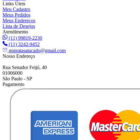
Links Úteis
Meu Cadastro
Meus Pedidos
Meus Endereços
Lista de Desejos
Atendimento
(11) 99819-2230
(11) 3242-9452
gppratasatacado@gmail.com
Nosso Endereço
Rua Senador Feijó, 40
01006000
São Paulo - SP
Pagamento