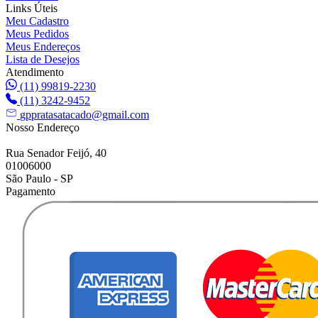
Links Úteis
Meu Cadastro
Meus Pedidos
Meus Endereços
Lista de Desejos
Atendimento
(11) 99819-2230
(11) 3242-9452
gppratasatacado@gmail.com
Nosso Endereço
Rua Senador Feijó, 40
01006000
São Paulo - SP
Pagamento