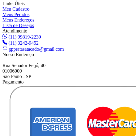
Links Úteis
Meu Cadastro
Meus Pedidos
Meus Endereços
Lista de Desejos
Atendimento
(11) 99819-2230
(11) 3242-9452
gppratasatacado@gmail.com
Nosso Endereço
Rua Senador Feijó, 40
01006000
São Paulo - SP
Pagamento