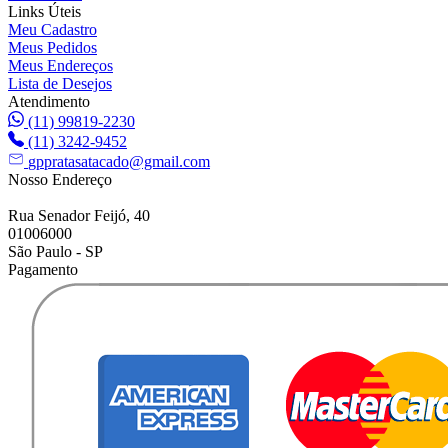
Links Úteis
Meu Cadastro
Meus Pedidos
Meus Endereços
Lista de Desejos
Atendimento
(11) 99819-2230
(11) 3242-9452
gppratasatacado@gmail.com
Nosso Endereço
Rua Senador Feijó, 40
01006000
São Paulo - SP
Pagamento