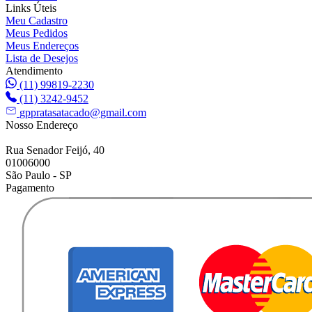
Links Úteis
Meu Cadastro
Meus Pedidos
Meus Endereços
Lista de Desejos
Atendimento
(11) 99819-2230
(11) 3242-9452
gppratasatacado@gmail.com
Nosso Endereço
Rua Senador Feijó, 40
01006000
São Paulo - SP
Pagamento