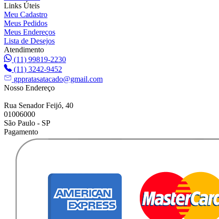
Links Úteis
Meu Cadastro
Meus Pedidos
Meus Endereços
Lista de Desejos
Atendimento
(11) 99819-2230
(11) 3242-9452
gppratasatacado@gmail.com
Nosso Endereço
Rua Senador Feijó, 40
01006000
São Paulo - SP
Pagamento